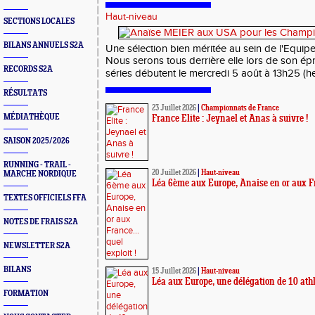
Haut-niveau
SECTIONS LOCALES
BILANS ANNUELS S2A
Une sélection bien méritée au sein de l'Equip
Nous serons tous derrière elle lors de son é
RECORDS S2A
séries débutent le mercredi 5 août à 13h25 (heu
RÉSULTATS
23 Juillet 2026
|
Championnats de France
MÉDIATHÈQUE
France Elite : Jeynael et Anas à suivre !
SAISON 2025/2026
RUNNING - TRAIL -
20 Juillet 2026
|
Haut-niveau
MARCHE NORDIQUE
Léa 6ème aux Europe, Anaise en or aux Fra
TEXTES OFFICIELS FFA
NOTES DE FRAIS S2A
NEWSLETTER S2A
BILANS
15 Juillet 2026
|
Haut-niveau
Léa aux Europe, une délégation de 10 ath
FORMATION