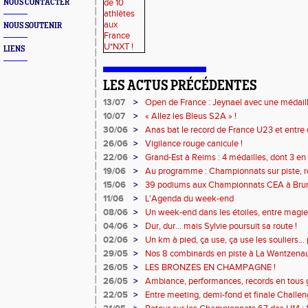
NOUS CONTACTER
NOUS SOUTENIR
LIENS
LES ACTUS PRÉCÉDENTES
13/07
>
Open de France : Jeynael avec une médaille
battus !
10/07
>
« Allez les Bleus S2A » !
30/06
>
Anas bat le record de France U23 et entre 
26/06
>
Vigilance rouge canicule !
22/06
>
Grand-Est à Reims : 4 médailles, dont 3 en 
19/06
>
Au programme : Championnats sur piste, ro
!
15/06
>
39 podiums aux Championnats CEA à Bru
pour Benjamin à Reims !
11/06
>
L'Agenda du week-end
08/06
>
Un week-end dans les étoiles, entre magie e
04/06
>
Dur, dur... mais Sylvie poursuit sa route !
02/06
>
Un km à pied, ça use, ça use les souliers… 
29/05
>
Nos 8 combinards en piste à La Wantzenau
26/05
>
LES BRONZES EN CHAMPAGNE !
26/05
>
Ambiance, performances, records en tous g
ont brillé !
22/05
>
Entre meeting, demi-fond et finale Challen