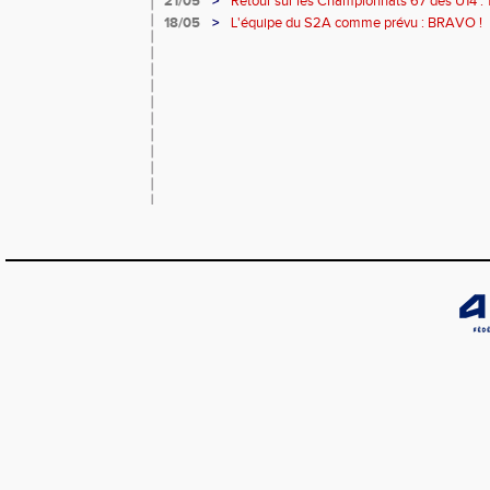
21/05
>
Retour sur les Championnats 67 des U14 : 
18/05
>
L'équipe du S2A comme prévu : BRAVO !