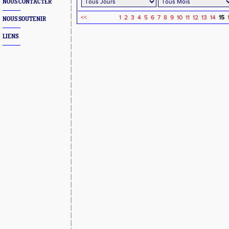
NOUS CONTACTER
<<
1
2
3
4
5
6
7
8
9
10
11
12
13
14
15
NOUS SOUTENIR
LIENS