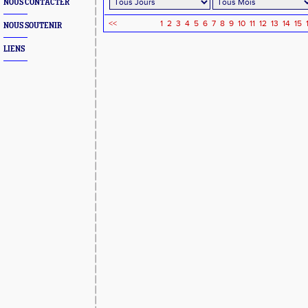
NOUS CONTACTER
<<
1
2
3
4
5
6
7
8
9
10
11
12
13
14
15
NOUS SOUTENIR
LIENS