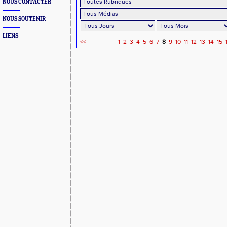
NOUS CONTACTER
NOUS SOUTENIR
LIENS
<<
1
2
3
4
5
6
7
8
9
10
11
12
13
14
15