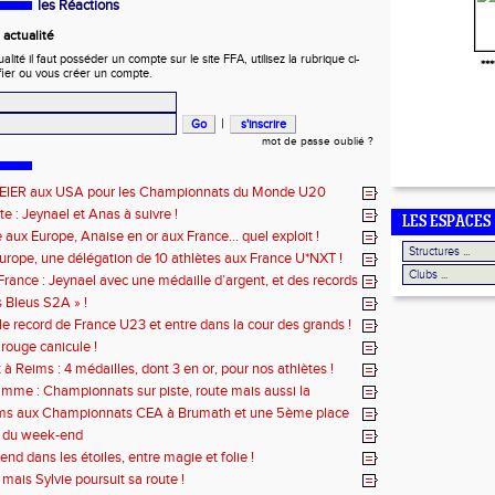
les Réactions
actualité
ité il faut posséder un compte sur le site FFA, utilisez la rubrique ci-
***
fier ou vous créer un compte.
|
mot de passe oublié ?
EIER aux USA pour les Championnats du Monde U20
te : Jeynael et Anas à suivre !
LES ESPACES
aux Europe, Anaise en or aux France... quel exploit !
urope, une délégation de 10 athlètes aux France U*NXT !
rance : Jeynael avec une médaille d’argent, et des records
s Bleus S2A » !
le record de France U23 et entre dans la cour des grands !
 rouge canicule !
à Reims : 4 médailles, dont 3 en or, pour nos athlètes !
mme : Championnats sur piste, route mais aussi la
ms aux Championnats CEA à Brumath et une 5ème place
amin à Reims !
 du week-end
nd dans les étoiles, entre magie et folie !
. mais Sylvie poursuit sa route !