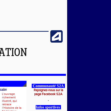
ATION
Communauté S2A
naire
Rejoignez-nous sur la
L'ouvrage
page Facebook S2A
richement
illustré, qui
retrace
Infos sportives
l’Histoire de la