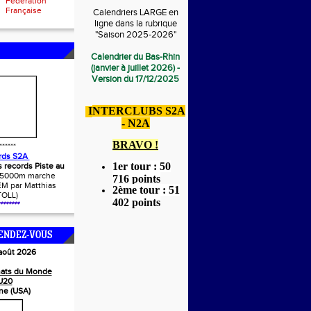
Fédération
Française
Calendriers LARGE en
ligne dans la rubrique
"Saison 2025-2026"
Calendrier du Bas-Rhin
(janvier à juillet 2026) -
Version du 17/12/2025
I
NTERCLUBS S2A
- N2A
BRAVO !
******
rds S2A
1er tour : 50
s records Piste au
(5000m marche
716 points
M par Matthias
2ème tour : 51
TOLL)
402 points
*******
ENDEZ-VOUS
 août 2026
ats du Monde
U20
ne (USA)