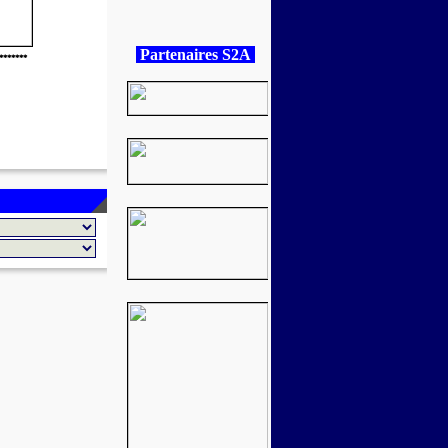
Partenaires S2A
*******