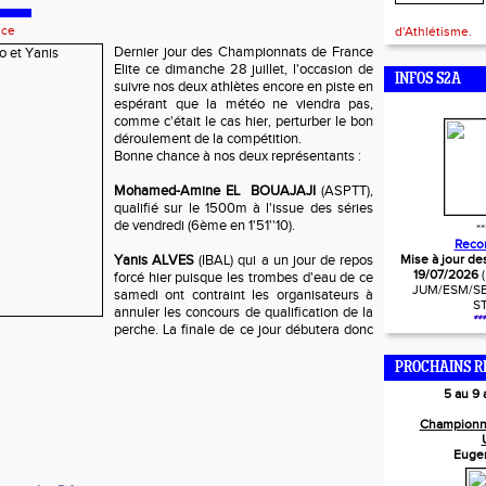
nce
d'Athlétisme.
Dernier jour des Championnats de France
Elite ce dimanche 28 juillet, l'occasion de
INFOS S2A
suivre nos deux athlètes encore en piste en
espérant que la météo ne viendra pas,
comme c'était le cas hier, perturber le bon
déroulement de la compétition.
Bonne chance à nos deux représentants :
Mohamed-Amine EL BOUAJAJI
(ASPTT),
qualifié sur le 1500m à l'issue des séries
de vendredi (6ème en 1'51''10).
**
Reco
Yanis ALVES
(IBAL) qui a un jour de repos
Mise à jour de
19/07/2026
forcé hier puisque les trombes d'eau de ce
JUM/ESM/SE
samedi ont contraint les organisateurs à
S
annuler les concours de qualification de la
***
perche. La finale de ce jour débutera donc
PROCHAINS R
5 au 9
Championn
Euge