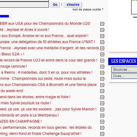
|
mot de passe oublié ?
***
EIER aux USA pour les Championnats du Monde U20
te : Jeynael et Anas à suivre !
aux Europe, Anaise en or aux France... quel exploit !
urope, une délégation de 10 athlètes aux France U*NXT !
rance : Jeynael avec une médaille d’argent, et des records
s Bleus S2A » !
le record de France U23 et entre dans la cour des grands !
LES ESPACES
 rouge canicule !
à Reims : 4 médailles, dont 3 en or, pour nos athlètes !
mme : Championnats sur piste, route mais aussi la
ms aux Championnats CEA à Brumath et une 5ème place
amin à Reims !
 du week-end
nd dans les étoiles, entre magie et folie !
. mais Sylvie poursuit sa route !
ied, ça use, ça use les souliers… pas pour Sylvie Maison !
binards en piste à La Wantzenau !
NZES EN CHAMPAGNE !
 performances, records en tous genres : les étoiles du
illé !
ting, demi-fond et finale Challenge Equip'athlé !