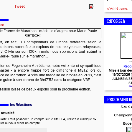
Tweet
d'Athlétisme.
INFOS S2A
nce
, en fait, 3 Championnats de France différents selon la
us étions attentifs aux exploits de nos relayeurs et relayeuses,
ivi Olivia sur son 100km mais nous apprécions tout autant la
Marie-Paule sur le marathon...
**
tion de Fegersheim Athlétisme, notre vaillante et sympathique
Reco
master - a encore frappé fort ce dimanche à METZ lors du
Mise à jour de
19/07/2026
e de Marathon. Après une médaille de bronze en 2018, c'est
JUM/ESM/SE
ne grâce à son chrono de 3h47'53 dans la catégorie V3F.
S
***
ression laisse de beaux espoirs pour la prochaine édition.
PROCHAINS R
les Réactions
5 au 9
actualité
Championn
ité il faut posséder un compte sur le site FFA, utilisez la rubrique ci-
fier ou vous créer un compte.
Euge