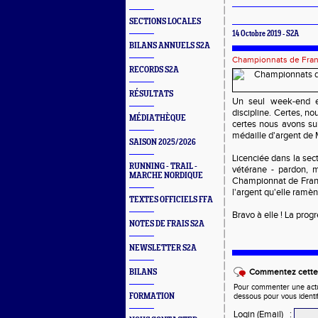
SECTIONS LOCALES
14 Octobre 2019 - S2A
BILANS ANNUELS S2A
Championnats de Fra
RECORDS S2A
RÉSULTATS
Un seul week-end et
discipline. Certes, no
MÉDIATHÈQUE
certes nous avons su
médaille d'argent de 
SAISON 2025/2026
Licenciée dans la sec
RUNNING - TRAIL -
vétérane - pardon, 
MARCHE NORDIQUE
Championnat de Franc
l'argent qu'elle ramè
TEXTES OFFICIELS FFA
Bravo à elle ! La prog
NOTES DE FRAIS S2A
NEWSLETTER S2A
Commentez cette 
BILANS
Pour commenter une actual
FORMATION
dessous pour vous identi
Login (Email)
: