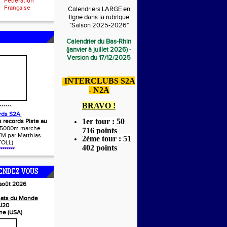
Fédération
Française
Calendriers LARGE en
ligne dans la rubrique
"Saison 2025-2026"
Calendrier du Bas-Rhin
(janvier à juillet 2026) -
Version du 17/12/2025
I
NTERCLUBS S2A
- N2A
BRAVO !
******
rds S2A
1er tour : 50
s records Piste au
(5000m marche
716 points
M par Matthias
2ème tour : 51
TOLL)
402 points
*******
ENDEZ-VOUS
 août 2026
ats du Monde
U20
ne (USA)