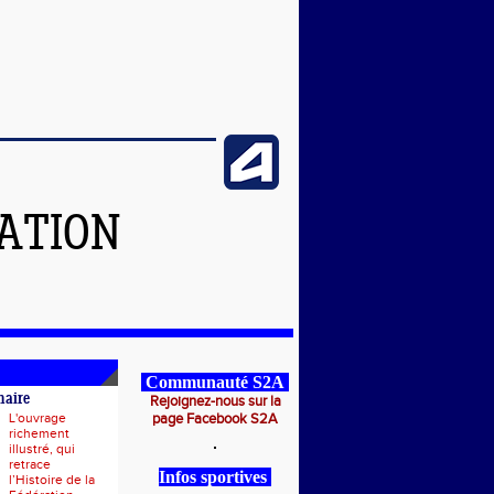
ATION
Communauté S2A
naire
Rejoignez-nous sur la
L'ouvrage
page Facebook S2A
richement
illustré, qui
retrace
Infos sportives
l’Histoire de la