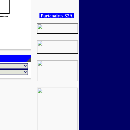
Partenaires S2A
*******