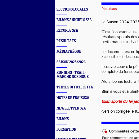
Résultats
SECTIONS LOCALES
BILANS ANNUELS S2A
La Saison 2024-2025 e
RECORDS S2A
C'est l'occasion aussi 
résultats sportifs des 
RÉSULTATS
performances individu
Le document est en l
MÉDIATHÈQUE
accessible ci-dessous
SAISON 2025/2026
Il couvre couvre la pé
complète du 1er sept
RUNNING - TRAIL -
MARCHE NORDIQUE
Alors, bonne lecture 
TEXTES OFFICIELS FFA
Bien à vous et à bient
NOTES DE FRAIS S2A
Bilan sportif du 1er j
NEWSLETTER S2A
(version corrigée le 
BILANS
FORMATION
Commentez cette 
Pour commenter une actual