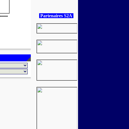
Partenaires S2A
*******