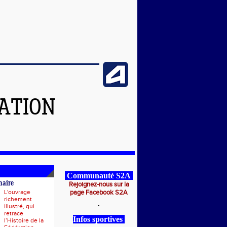
ATION
Communauté S2A
naire
Rejoignez-nous sur la
L'ouvrage
page Facebook S2A
richement
illustré, qui
retrace
Infos sportives
l’Histoire de la