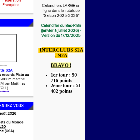
Fédération
Française
Calendriers LARGE en
ligne dans la rubrique
"Saison 2025-2026"
Calendrier du Bas-Rhin
(janvier à juillet 2026) -
Version du 17/12/2025
I
NTERCLUBS S2A
- N2A
BRAVO !
******
rds S2A
1er tour : 50
s records Piste au
(5000m marche
716 points
M par Matthias
2ème tour : 51
TOLL)
402 points
*******
ENDEZ-VOUS
 août 2026
ats du Monde
U20
ne (USA)