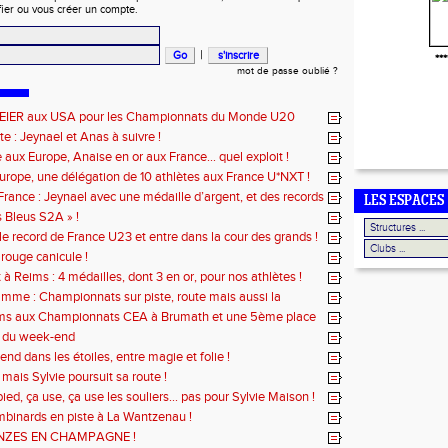
fier ou vous créer un compte.
|
***
mot de passe oublié ?
EIER aux USA pour les Championnats du Monde U20
te : Jeynael et Anas à suivre !
aux Europe, Anaise en or aux France... quel exploit !
urope, une délégation de 10 athlètes aux France U*NXT !
rance : Jeynael avec une médaille d’argent, et des records
LES ESPACES
s Bleus S2A » !
le record de France U23 et entre dans la cour des grands !
 rouge canicule !
à Reims : 4 médailles, dont 3 en or, pour nos athlètes !
mme : Championnats sur piste, route mais aussi la
ms aux Championnats CEA à Brumath et une 5ème place
amin à Reims !
 du week-end
nd dans les étoiles, entre magie et folie !
. mais Sylvie poursuit sa route !
ied, ça use, ça use les souliers… pas pour Sylvie Maison !
binards en piste à La Wantzenau !
NZES EN CHAMPAGNE !