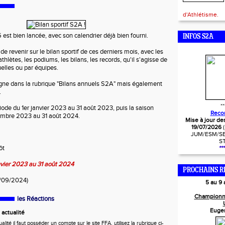
d'Athlétisme.
st bien lancée, avec son calendrier déjà bien fourni.
INFOS S2A
de revenir sur le bilan sportif de ces derniers mois, avec les
athlètes, les podiums, les bilans, les records, qu'il s'agisse de
elles ou par équipes.
igne dans la rubrique "Bilans annuels S2A" mais également
.
**
riode du 1er janvier 2023 au 31 août 2023, puis la saison
Reco
embre 2023 au 31 août 2024.
Mise à jour de
19/07/2026
!
JUM/ESM/SE
S
ôt
***
anvier 2023 au 31 août 2024
PROCHAINS R
16/09/2024)
5 au 9
Championn
les Réactions
Euge
actualité
ité il faut posséder un compte sur le site FFA, utilisez la rubrique ci-