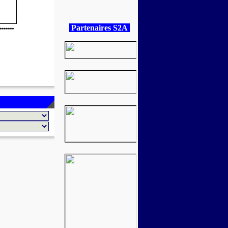
Partenaires S2A
*******