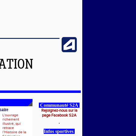
ATION
Communauté S2A
naire
Rejoignez-nous sur la
L'ouvrage
page Facebook S2A
richement
illustré, qui
retrace
Infos sportives
l’Histoire de la