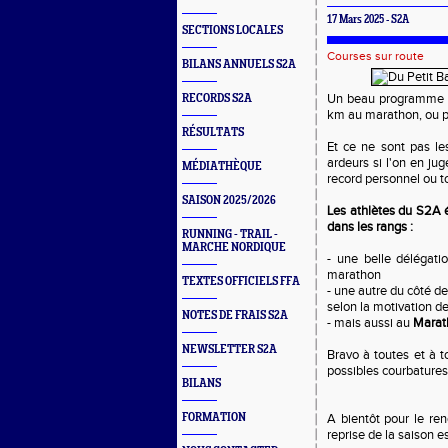
17 Mars 2025 - S2A
SECTIONS LOCALES
Courses sur route
BILANS ANNUELS S2A
Un beau programme c
RECORDS S2A
km au marathon, ou pou
RÉSULTATS
Et ce ne sont pas les
ardeurs si l'on en jug
MÉDIATHÈQUE
record personnel ou t
SAISON 2025/2026
Les athlètes du S2A é
dans les rangs :
RUNNING - TRAIL -
MARCHE NORDIQUE
- une belle délégati
marathon
TEXTES OFFICIELS FFA
- une autre du côté d
selon la motivation d
NOTES DE FRAIS S2A
- mais aussi au
Marat
NEWSLETTER S2A
Bravo à toutes et à t
possibles courbatures
BILANS
FORMATION
A bientôt pour le re
reprise de la saison es