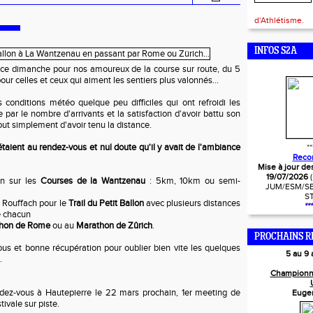
d'Athlétisme.
INFOS S2A
e dimanche pour nos amoureux de la course sur route, du 5
r celles et ceux qui aiment les sentiers plus valonnés...
 conditions météo quelque peu difficiles qui ont refroidi les
e par le nombre d'arrivants et la satisfaction d'avoir battu son
out simplement d'avoir tenu la distance.
taient au rendez-vous et nul doute qu'il y avait de l'ambiance
**
Reco
Mise à jour de
19/07/2026
on sur les
Courses de la Wantzenau
: 5km, 10km ou semi-
JUM/ESM/SE
S
e Rouffach pour le
Trail du Petit Ballon
avec plusieurs distances
***
e chacun
hon de Rome
ou au
Marathon de Zûrich
.
PROCHAINS R
ous et bonne récupération pour oublier bien vite les quelques
5 au 9
.
Championn
ndez-vous à Hautepierre le 22 mars prochain, 1er meeting de
Euge
tivale sur piste.