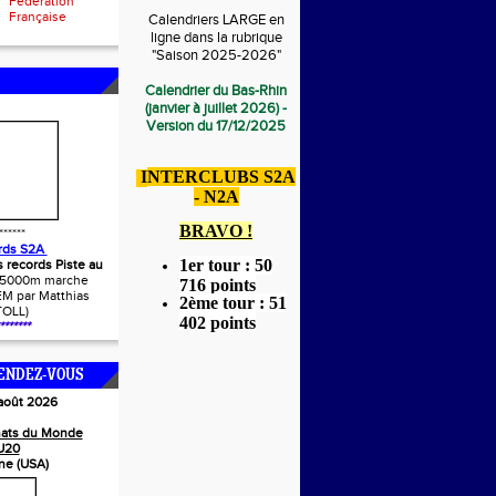
Fédération
Française
Calendriers LARGE en
ligne dans la rubrique
"Saison 2025-2026"
Calendrier du Bas-Rhin
(janvier à juillet 2026) -
Version du 17/12/2025
I
NTERCLUBS S2A
- N2A
BRAVO !
******
rds S2A
1er tour : 50
s records Piste au
(5000m marche
716 points
M par Matthias
2ème tour : 51
TOLL)
402 points
*******
ENDEZ-VOUS
 août 2026
ats du Monde
U20
ne (USA)