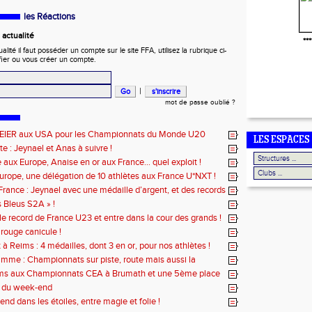
les Réactions
actualité
***
ité il faut posséder un compte sur le site FFA, utilisez la rubrique ci-
fier ou vous créer un compte.
|
mot de passe oublié ?
EIER aux USA pour les Championnats du Monde U20
LES ESPACES
te : Jeynael et Anas à suivre !
aux Europe, Anaise en or aux France... quel exploit !
urope, une délégation de 10 athlètes aux France U*NXT !
rance : Jeynael avec une médaille d’argent, et des records
s Bleus S2A » !
le record de France U23 et entre dans la cour des grands !
 rouge canicule !
à Reims : 4 médailles, dont 3 en or, pour nos athlètes !
mme : Championnats sur piste, route mais aussi la
ms aux Championnats CEA à Brumath et une 5ème place
amin à Reims !
 du week-end
nd dans les étoiles, entre magie et folie !