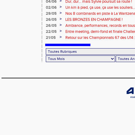
>
04/06
Dur, dur... mais Sylvie poursuit sa route !
>
02/06
Un km à pied, ça use, ça use les souliers
>
29/05
Nos 8 combinards en piste à La Wantzena
>
26/05
LES BRONZES EN CHAMPAGNE !
>
26/05
Ambiance, performances, records en tous g
S2A ont brillé !
>
22/05
Entre meeting, demi-fond et finale Challe
>
21/05
Retour sur les Championnats 67 des U14 :