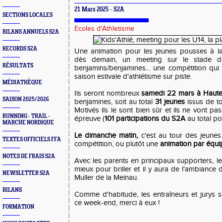
21 Mars 2025 - S2A
SECTIONS LOCALES
Ecoles d'Athletisme
BILANS ANNUELS S2A
RECORDS S2A
Une animation pour les jeunes pousses à l
dès demain, un meeting sur le stade d
RÉSULTATS
benjamins/benjamines... une compétition qu
saison estivale d'athlétisme sur piste.
MÉDIATHÈQUE
Ils seront nombreux
samedi 22 mars à Hautep
SAISON 2025/2026
benjamines, soit au total
31 jeunes
issus de t
Motivés ils le sont bien sûr et ils ne vont pa
RUNNING - TRAIL -
épreuve (
101 participations du S2A
au total po
MARCHE NORDIQUE
Le dimanche matin,
c'est au tour des jeunes
TEXTES OFFICIELS FFA
compétition, ou plutôt une
animation par équi
NOTES DE FRAIS S2A
Avec les parents en principaux supporters, le
mieux pour briller et il y aura de l'ambiance 
NEWSLETTER S2A
Muller de la Meinau.
BILANS
Comme d'habitude, les entraîneurs et jurys s
ce week-end, merci à eux !
FORMATION