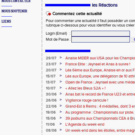
NOUS CONTACTER
les Réactions
NOUS SOUTENIR
Commentez cette actualité
Pour commenter une actualité il faut posséder un compt
LIENS
rubrique ci-dessous pour vous identifier ou vous crée
Login (Email)
:
Mot de Passe
:
>
29/07
Anaïse MEIER aux USA pour les Champi
>
23/07
France Elite : Jeynael et Anas à suivre !
>
20/07
Léa 6ème aux Europe, Anaise en or aux Fra
>
15/07
Léa aux Europe, une délégation de 10 ath
>
13/07
Open de France : Jeynael avec une médail
battus !
>
10/07
« Allez les Bleus S2A » !
>
30/06
Anas bat le record de France U23 et entre
>
26/06
Vigilance rouge canicule !
>
22/06
Grand-Est à Reims : 4 médailles, dont 3 en
>
19/06
Au programme : Championnats sur piste, 
canicule !
>
15/06
39 podiums aux Championnats CEA à Br
pour Benjamin à Reims !
>
11/06
L'Agenda du week-end
>
08/06
Un week-end dans les étoiles, entre magie 