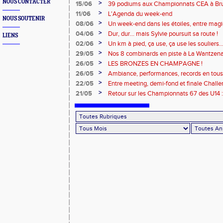
canicule !
NOUS CONTACTER
>
15/06
39 podiums aux Championnats CEA à Br
pour Benjamin à Reims !
>
11/06
L'Agenda du week-end
NOUS SOUTENIR
>
08/06
Un week-end dans les étoiles, entre magie 
>
04/06
Dur, dur... mais Sylvie poursuit sa route !
LIENS
>
02/06
Un km à pied, ça use, ça use les souliers
>
29/05
Nos 8 combinards en piste à La Wantzena
>
26/05
LES BRONZES EN CHAMPAGNE !
>
26/05
Ambiance, performances, records en tous g
S2A ont brillé !
>
22/05
Entre meeting, demi-fond et finale Challe
>
21/05
Retour sur les Championnats 67 des U14 :