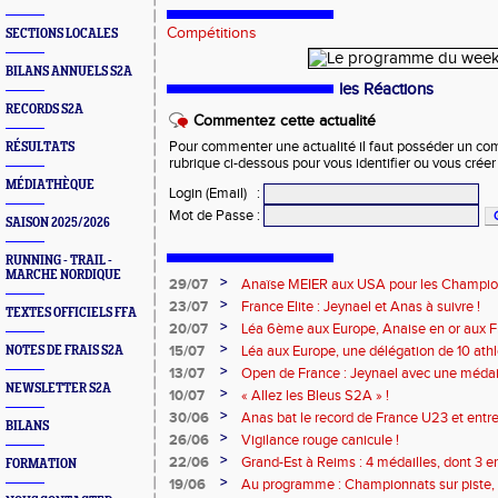
Compétitions
SECTIONS LOCALES
BILANS ANNUELS S2A
les Réactions
RECORDS S2A
Commentez cette actualité
Pour commenter une actualité il faut posséder un compt
RÉSULTATS
rubrique ci-dessous pour vous identifier ou vous crée
MÉDIATHÈQUE
Login (Email)
:
Mot de Passe
:
SAISON 2025/2026
RUNNING - TRAIL -
MARCHE NORDIQUE
>
29/07
Anaïse MEIER aux USA pour les Champi
>
23/07
France Elite : Jeynael et Anas à suivre !
TEXTES OFFICIELS FFA
>
20/07
Léa 6ème aux Europe, Anaise en or aux Fra
>
15/07
Léa aux Europe, une délégation de 10 ath
NOTES DE FRAIS S2A
>
13/07
Open de France : Jeynael avec une médail
NEWSLETTER S2A
battus !
>
10/07
« Allez les Bleus S2A » !
>
30/06
Anas bat le record de France U23 et entre
BILANS
>
26/06
Vigilance rouge canicule !
>
22/06
Grand-Est à Reims : 4 médailles, dont 3 en
FORMATION
>
19/06
Au programme : Championnats sur piste, 