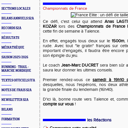
Championnats de France
SECTIONS LOCALES
BILANS ANNUELS S2A
Ce défi, c'est celui qui attend
Anas LAGT
KOZAR
lors des
Championnats de France E
RECORDS S2A
cette fin de semaine à Talence.
RÉSULTATS
En effet, engagés tous deux sur le
1500m
,
rude. Avec tout "le gratin" français sur ce
MÉDIATHÈQUE
important d'engagés, il faudra être encore plu
son épingle du jeu.
SAISON 2025/2026
Le coach
Jean-Marc DUCRET
sera bien sûr 
RUNNING - TRAIL -
saura leur donner les ultimes conseils.
MARCHE NORDIQUE
Premier rendez-vous ce
samedi à 19h10 p
TEXTES OFFICIELS FFA
desquelles, nous l'espérons, nos deux athlè
la grande finale du lendemain (16h40).
NOTES DE FRAIS S2A
D'ici là, bonne route vers Talence et, comm
NEWSLETTER S2A
compte sur vous
!
BILANS
FORMATION
les Réactions