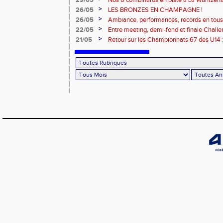
29/05
Nos 8 combinards en piste à La Wantzena
>
26/05
LES BRONZES EN CHAMPAGNE !
>
26/05
Ambiance, performances, records en tous g
S2A ont brillé !
>
22/05
Entre meeting, demi-fond et finale Challe
>
21/05
Retour sur les Championnats 67 des U14 :