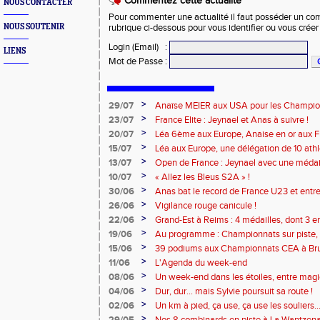
Commentez cette actualité
NOUS CONTACTER
Pour commenter une actualité il faut posséder un compt
NOUS SOUTENIR
rubrique ci-dessous pour vous identifier ou vous crée
Login (Email)
:
LIENS
Mot de Passe
:
>
29/07
Anaïse MEIER aux USA pour les Champi
>
23/07
France Elite : Jeynael et Anas à suivre !
>
20/07
Léa 6ème aux Europe, Anaise en or aux Fra
>
15/07
Léa aux Europe, une délégation de 10 ath
>
13/07
Open de France : Jeynael avec une médail
battus !
>
10/07
« Allez les Bleus S2A » !
>
30/06
Anas bat le record de France U23 et entre
>
26/06
Vigilance rouge canicule !
>
22/06
Grand-Est à Reims : 4 médailles, dont 3 en
>
19/06
Au programme : Championnats sur piste, 
canicule !
>
15/06
39 podiums aux Championnats CEA à Br
pour Benjamin à Reims !
>
11/06
L'Agenda du week-end
>
08/06
Un week-end dans les étoiles, entre magie 
>
04/06
Dur, dur... mais Sylvie poursuit sa route !
>
02/06
Un km à pied, ça use, ça use les souliers
>