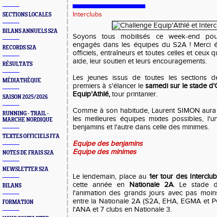
Interclubs
SECTIONS LOCALES
BILANS ANNUELS S2A
Soyons tous mobilisés ce week-end pour
engagés dans les équipes du S2A ! Merci é
RECORDS S2A
officiels, entraîneurs et toutes celles et ceux 
aide, leur soutien et leurs encouragements.
RÉSULTATS
Les jeunes issus de toutes les sections de
MÉDIATHÈQUE
premiers à s'élancer le
samedi sur le stade d
Equip'Athlé,
tour printanier.
SAISON 2025/2026
Comme à son habitude, Laurent SIMON aura
RUNNING - TRAIL -
les meilleures équipes mixtes possibles, l'
MARCHE NORDIQUE
benjamins et l'autre dans celle des minimes.
TEXTES OFFICIELS FFA
Equipe des benjamins
Equipe des minimes
NOTES DE FRAIS S2A
NEWSLETTER S2A
Le lendemain, place au
1er tour des Interclu
cette année en
Nationale 2A
. Le stade d
BILANS
l'animation des grands jours avec pas moin
entre la Nationale 2A (S2A, EHA, EGMA et P
FORMATION
l'ANA et 7 clubs en Nationale 3.