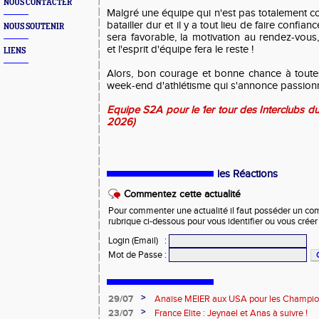
NOUS CONTACTER
Malgré une équipe qui n'est pas totalement com
batailler dur et il y a tout lieu de faire confia
NOUS SOUTENIR
sera favorable, la motivation au rendez-vous
et l'esprit d'équipe fera le reste !
LIENS
Alors, bon courage et bonne chance à toute
week-end d'athlétisme qui s'annonce passion
Equipe S2A pour le 1er tour des Interclubs du
2026)
les Réactions
Commentez cette actualité
Pour commenter une actualité il faut posséder un compt
rubrique ci-dessous pour vous identifier ou vous crée
Login (Email)
:
Mot de Passe
:
>
29/07
Anaïse MEIER aux USA pour les Champi
>
23/07
France Elite : Jeynael et Anas à suivre !