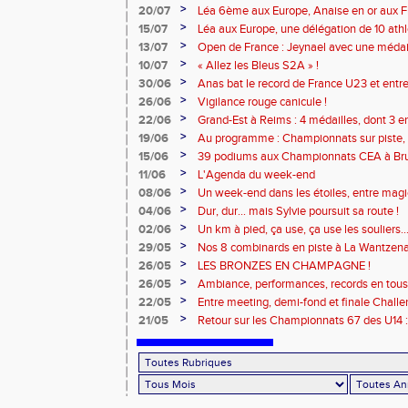
>
20/07
Léa 6ème aux Europe, Anaise en or aux Fra
>
15/07
Léa aux Europe, une délégation de 10 ath
>
13/07
Open de France : Jeynael avec une médail
battus !
>
10/07
« Allez les Bleus S2A » !
>
30/06
Anas bat le record de France U23 et entre
>
26/06
Vigilance rouge canicule !
>
22/06
Grand-Est à Reims : 4 médailles, dont 3 en
>
19/06
Au programme : Championnats sur piste, 
canicule !
>
15/06
39 podiums aux Championnats CEA à Br
pour Benjamin à Reims !
>
11/06
L'Agenda du week-end
>
08/06
Un week-end dans les étoiles, entre magie 
>
04/06
Dur, dur... mais Sylvie poursuit sa route !
>
02/06
Un km à pied, ça use, ça use les souliers
>
29/05
Nos 8 combinards en piste à La Wantzena
>
26/05
LES BRONZES EN CHAMPAGNE !
>
26/05
Ambiance, performances, records en tous g
S2A ont brillé !
>
22/05
Entre meeting, demi-fond et finale Challe
>
21/05
Retour sur les Championnats 67 des U14 :