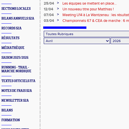
>
25/04
Les équipes se mettent en place...
>
SECTIONS LOCALES
12/04
Un nouveau titre pour Matthias !
>
07/04
Meeting U14 à La Wantzenau : les résultat
BILANS ANNUELS S2A
>
03/04
Championnats 67 & CEA de marche : 6 mé
marcheuses et marcheurs engagé(e)s !
RECORDS S2A
RÉSULTATS
MÉDIATHÈQUE
SAISON 2025/2026
RUNNING - TRAIL -
MARCHE NORDIQUE
TEXTES OFFICIELS FFA
NOTES DE FRAIS S2A
NEWSLETTER S2A
BILANS
FORMATION