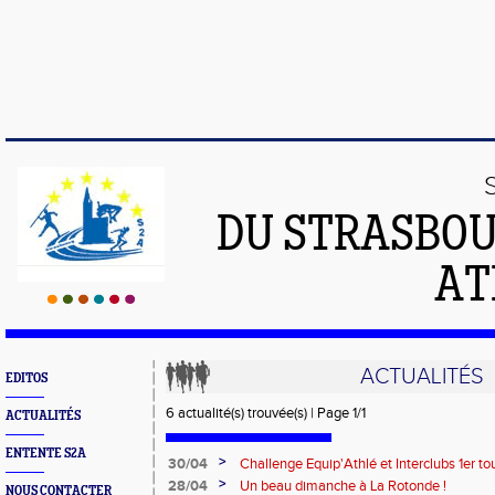
DU STRASBO
AT
ACTUALITÉS
EDITOS
6 actualité(s) trouvée(s) | Page 1/1
ACTUALITÉS
ENTENTE S2A
>
30/04
Challenge Equip'Athlé et Interclubs 1er tou
>
28/04
Un beau dimanche à La Rotonde !
NOUS CONTACTER