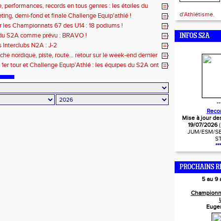
 performances, records en tous genres : les étoiles du
illé !
d'Athlétisme.
ting, demi-fond et finale Challenge Equip'athlé !
r les Championnats 67 des U14 : 18 podiums !
 du S2A comme prévu : BRAVO !
INFOS S2A
s Interclubs N2A : J-2
che nordique, piste, route… retour sur le week-end dernier
s 1er tour et Challenge Equip’Athlé : les équipes du S2A ont
!
**
Reco
Mise à jour de
19/07/2026
JUM/ESM/SE
S
***
PROCHAINS R
5 au 9
Championn
Euge