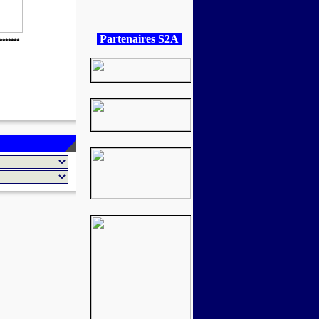
Partenaires S2A
*******