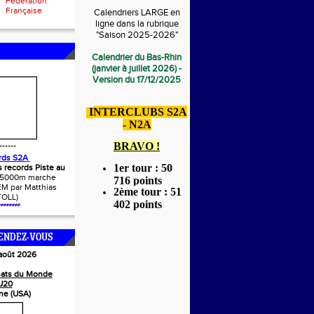
Fédération
Française
Calendriers LARGE en
ligne dans la rubrique
"Saison 2025-2026"
Calendrier du Bas-Rhin
(janvier à juillet 2026) -
Version du 17/12/2025
I
NTERCLUBS S2A
- N2A
BRAVO !
******
rds S2A
1er tour : 50
s records Piste au
(5000m marche
716 points
M par Matthias
2ème tour : 51
TOLL)
402 points
*******
ENDEZ-VOUS
 août 2026
ats du Monde
U20
ne (USA)