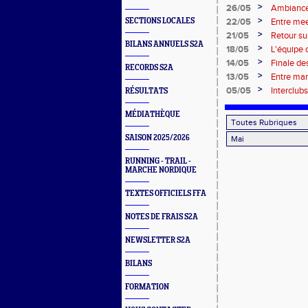
>
26/05
Ambiance,
S2A ont br
>
SECTIONS LOCALES
22/05
Entre mee
>
21/05
Retour su
BILANS ANNUELS S2A
>
18/05
L'équipe
>
14/05
Finale de
RECORDS S2A
>
13/05
Entre mar
!
>
05/05
Interclub
RÉSULTATS
fait le job 
MÉDIATHÈQUE
SAISON 2025/2026
RUNNING - TRAIL -
MARCHE NORDIQUE
TEXTES OFFICIELS FFA
NOTES DE FRAIS S2A
NEWSLETTER S2A
BILANS
FORMATION