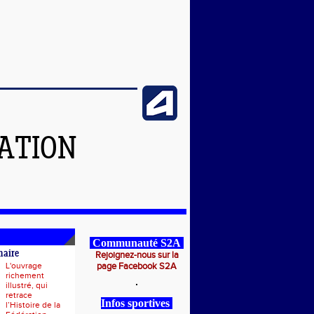
ATION
Communauté S2A
naire
Rejoignez-nous sur la
L'ouvrage
page Facebook S2A
richement
illustré, qui
retrace
Infos sportives
l’Histoire de la