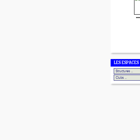
***
LES ESPACES