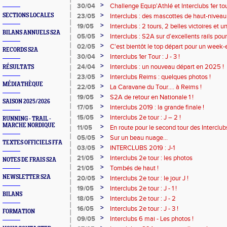
fait le job !
>
30/04
Challenge Equip'Athlé et Interclubs 1er tou
>
SECTIONS LOCALES
23/05
Interclubs : des mascottes de haut-niveau 
>
19/05
Interclubs : 2 tours, 2 belles victoires e
BILANS ANNUELS S2A
!
>
05/05
Interclubs : S2A sur d’excellents rails pou
>
02/05
C'est bientôt le top départ pour un week-e
RECORDS S2A
>
30/04
Interclubs 1er Tour : J - 3 !
>
24/04
Interclubs : un nouveau départ en 2025 !
RÉSULTATS
>
23/05
Interclubs Reims : quelques photos !
MÉDIATHÈQUE
>
22/05
La Caravane du Tour.... à Reims !
>
19/05
S2A de retour en Nationale 1 !
SAISON 2025/2026
>
17/05
Interclubs 2019 : la grande finale !
>
15/05
Interclubs 2e tour : J – 2 !
RUNNING - TRAIL -
MARCHE NORDIQUE
>
11/05
En route pour le second tour des Interclubs
>
05/05
Sur un beau nuage...
TEXTES OFFICIELS FFA
>
03/05
INTERCLUBS 2019 : J-1
>
21/05
Interclubs 2e tour : les photos
NOTES DE FRAIS S2A
>
21/05
Tombés de haut !
>
NEWSLETTER S2A
20/05
Interclubs 2e tour : le jour J !
>
19/05
Interclubs 2e tour : J - 1 !
BILANS
>
18/05
Interclubs 2e tour : J - 2
>
16/05
Interclubs 2e tour : J - 3 !
FORMATION
>
09/05
Interclubs 6 mai - Les photos !