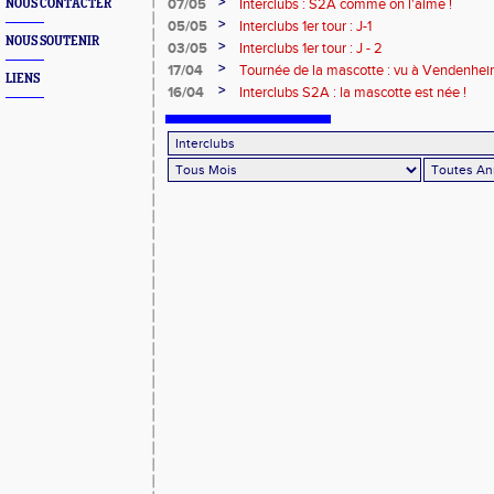
>
07/05
Interclubs : S2A comme on l'aime !
NOUS CONTACTER
>
05/05
Interclubs 1er tour : J-1
NOUS SOUTENIR
>
03/05
Interclubs 1er tour : J - 2
>
17/04
Tournée de la mascotte : vu à Vendenhei
LIENS
>
16/04
Interclubs S2A : la mascotte est née !