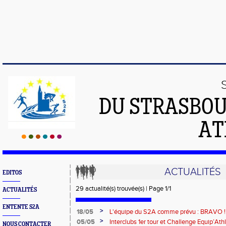
DU STRASBO
AT
ACTUALITÉS
EDITOS
29 actualité(s) trouvée(s) | Page 1/1
ACTUALITÉS
ENTENTE S2A
>
18/05
L'équipe du S2A comme prévu : BRAVO !
>
05/05
Interclubs 1er tour et Challenge Equip’Ath
NOUS CONTACTER